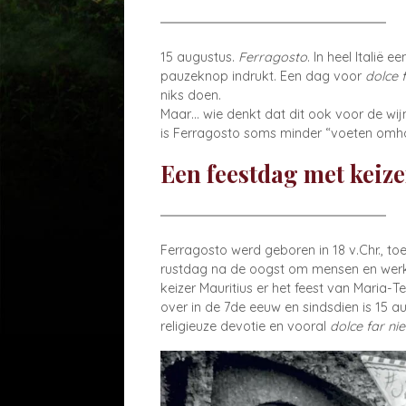
15 augustus.
Ferragosto
. In heel Italië
pauzeknop indrukt. Een dag voor
dolce 
niks doen.
Maar… wie denkt dat dit ook voor de wijn
is Ferragosto soms minder “voeten omho
Een feestdag met keizer
Ferragosto werd geboren in 18 v.Chr., to
rustdag na de oogst om mensen en werk
keizer Mauritius er het feest van Maria
over in de 7de eeuw en sindsdien is 15 
religieuze devotie en vooral
dolce far ni