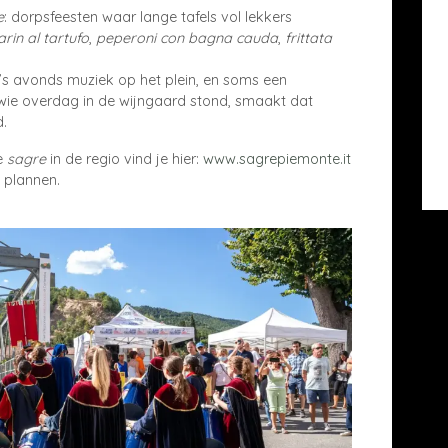
e
: dorpsfeesten waar lange tafels vol lekkers
arin al tartufo
,
peperoni con bagna cauda
,
frittata
 ’s avonds muziek op het plein, en soms een
 wie overdag in de wijngaard stond, smaakt dat
d.
te
sagre
in de regio vind je hier:
www.sagrepiemonte.it
 plannen.