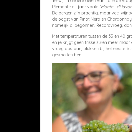
Terwijl in andere delen van Italië de vraa
Piemonte dit jaar vaak:
“Monte… di lavor
De bergen zijn prachtig, maar veel wijnbo
de oogst van Pinot Nero en Chardonnay –
namelijk al begonnen. Recordvroeg, dan
Met temperaturen tussen de 35 en 40 grad
en je krijgt geen frisse zuren meer maar o
vroeg opstaan, plukken bij het eerste lic
gesmolten bent.