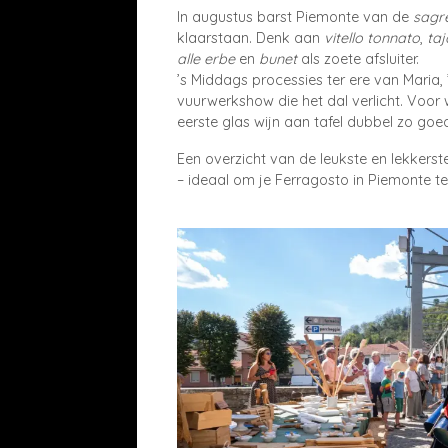
In augustus barst Piemonte van de
sagr
klaarstaan. Denk aan
vitello tonnato
,
taj
alle erbe
en
bunet
als zoete afsluiter.
’s Middags processies ter ere van Maria,
vuurwerkshow die het dal verlicht. Voor
eerste glas wijn aan tafel dubbel zo goe
Een overzicht van de leukste en lekkers
– ideaal om je Ferragosto in Piemonte te