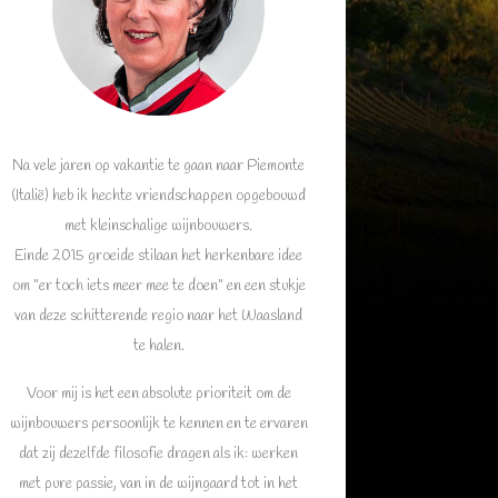
Na vele jaren op vakantie te gaan naar Piemonte
(Italië) heb ik hechte vriendschappen opgebouwd
met kleinschalige wijnbouwers.
Einde 2015 groeide stilaan het herkenbare idee
om “er toch iets meer mee te doen” en een stukje
van deze schitterende regio naar het Waasland
te halen.
Voor mij is het een absolute prioriteit om de
wijnbouwers persoonlijk te kennen en te ervaren
dat zij dezelfde filosofie dragen als ik: werken
met pure passie, van in de wijngaard tot in het