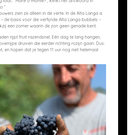
g luidt:
“Mare o monte?”
, klinkt het antwoord in
o.”
uwers zien ze alleen in de verte. In de Alta Langa is
 de basis voor die verfijnde Alta Langa bubbels –
kzij een zomer waarin de zon geen genade kent.
en rijpt fruit razendsnel. Eén dag te lang hangen,
verrijpe druiven die eerder richting rozijn gaan. Dus:
ht, en hopen dat je tegen 11 uur nog niet helemaal