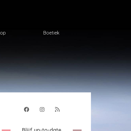
op
Boetiek
Blijf up-to-date