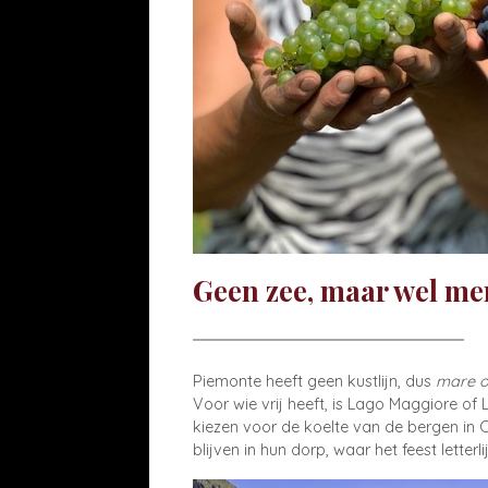
Geen zee, maar wel me
Piemonte heeft geen kustlijn, dus
mare o
Voor wie vrij heeft, is Lago Maggiore o
kiezen voor de koelte van de bergen in 
blijven in hun dorp, waar het feest letter