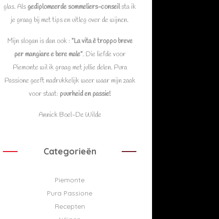
glas. Als
gediplomeerde sommeliers-conseil
sta ik
je graag bij met tips en uitleg over de wijnen.
Mijn slogan is dan ook :
”La vita è troppo breve
per mangiare e bere male”
. Die liefde voor
Piemonte wil ik graag met jullie delen. Pura
Passione geeft nadrukkelijk weer waar mijn zaak
voor staat:
puurheid en passie!
Annick Boel-De Wilde
Categorieën
Piemonte
Pura Passione
Recepten