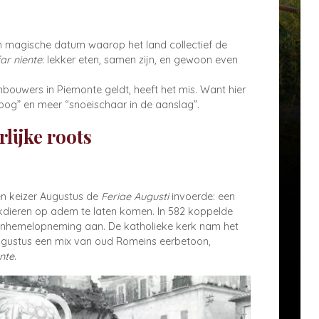
 een magische datum waarop het land collectief de
far niente
: lekker eten, samen zijn, en gewoon even
bouwers in Piemonte geldt, heeft het mis. Want hier
og” en meer “snoeischaar in de aanslag”.
lijke roots
en keizer Augustus de
Feriae Augusti
invoerde: een
dieren op adem te laten komen. In 582 koppelde
-Tenhemelopneming aan. De katholieke kerk nam het
augustus een mix van oud Romeins eerbetoon,
ente
.