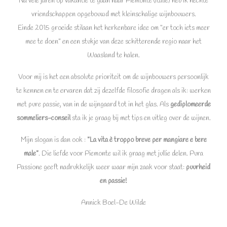
Na vele jaren op vakantie te gaan naar Piemonte (Italië) heb ik hechte
vriendschappen opgebouwd met kleinschalige wijnbouwers.
Einde 2015 groeide stilaan het herkenbare idee om “er toch iets meer
mee te doen” en een stukje van deze schitterende regio naar het
Waasland te halen.
Voor mij is het een absolute prioriteit om de wijnbouwers persoonlijk
te kennen en te ervaren dat zij dezelfde filosofie dragen als ik: werken
met pure passie, van in de wijngaard tot in het glas. Als
gediplomeerde
sommeliers-conseil
sta ik je graag bij met tips en uitleg over de wijnen.
Mijn slogan is dan ook :
”La vita è troppo breve per mangiare e bere
male”
. Die liefde voor Piemonte wil ik graag met jullie delen. Pura
Passione geeft nadrukkelijk weer waar mijn zaak voor staat:
puurheid
en passie!
Annick Boel-De Wilde