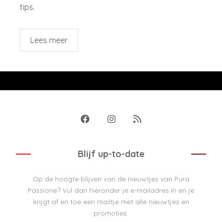
tips.
Lees meer
Blijf up-to-date
Op de hoogte blijven van de nieuwtjes van Pura
Passione? Vul dan hieronder je e-mailadres in en je
krijgt af en toe een mailtje met alle nieuwtjes en
promoties.