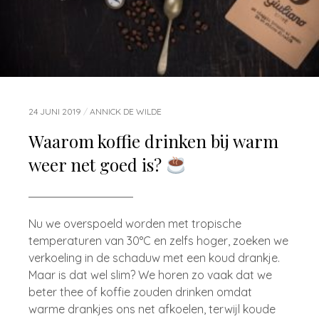
24 JUNI 2019
/
ANNICK DE WILDE
Waarom koffie drinken bij warm
weer net goed is?
Nu we overspoeld worden met tropische
temperaturen van 30°C en zelfs hoger, zoeken we
verkoeling in de schaduw met een koud drankje.
Maar is dat wel slim? We horen zo vaak dat we
beter thee of koffie zouden drinken omdat
warme drankjes ons net afkoelen, terwijl koude