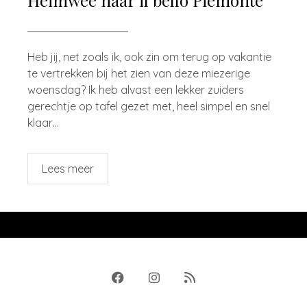
Heimwee naar il bello Piemonte
Heb jij, net zoals ik, ook zin om terug op vakantie
te vertrekken bij het zien van deze miezerige
woensdag? Ik heb alvast een lekker zuiders
gerechtje op tafel gezet met, heel simpel en snel
klaar…
Lees meer