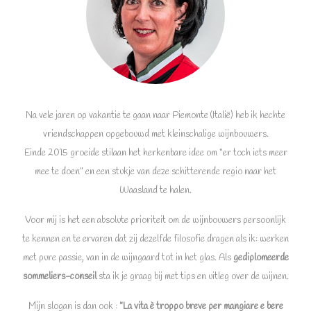
Na vele jaren op vakantie te gaan naar Piemonte (Italië) heb ik hechte
vriendschappen opgebouwd met kleinschalige wijnbouwers.
Einde 2015 groeide stilaan het herkenbare idee om “er toch iets meer
mee te doen” en een stukje van deze schitterende regio naar het
Waasland te halen.
Voor mij is het een absolute prioriteit om de wijnbouwers persoonlijk
te kennen en te ervaren dat zij dezelfde filosofie dragen als ik: werken
met pure passie, van in de wijngaard tot in het glas. Als
gediplomeerde
sommeliers-conseil
sta ik je graag bij met tips en uitleg over de wijnen.
Mijn slogan is dan ook :
”La vita è troppo breve per mangiare e bere