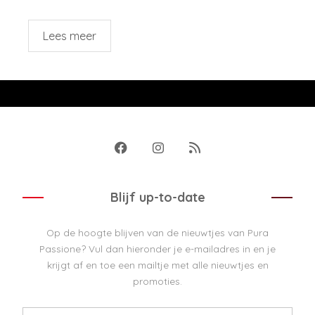
Lees meer
Blijf up-to-date
Op de hoogte blijven van de nieuwtjes van Pura
Passione? Vul dan hieronder je e-mailadres in en je
krijgt af en toe een mailtje met alle nieuwtjes en
promoties.