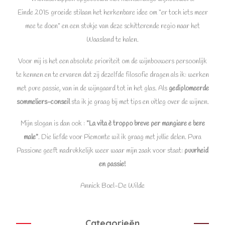
Einde 2015 groeide stilaan het herkenbare idee om “er toch iets meer
mee te doen” en een stukje van deze schitterende regio naar het
Waasland te halen.
Voor mij is het een absolute prioriteit om de wijnbouwers persoonlijk
te kennen en te ervaren dat zij dezelfde filosofie dragen als ik: werken
met pure passie, van in de wijngaard tot in het glas. Als
gediplomeerde
sommeliers-conseil
sta ik je graag bij met tips en uitleg over de wijnen.
Mijn slogan is dan ook :
”La vita è troppo breve per mangiare e bere
male”
. Die liefde voor Piemonte wil ik graag met jullie delen. Pura
Passione geeft nadrukkelijk weer waar mijn zaak voor staat:
puurheid
en passie!
Annick Boel-De Wilde
Categorieën