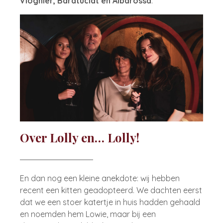
Viognier, Baratuciat en Albarossa
.
Over Lolly en… Lolly!
En dan nog een kleine anekdote: wij hebben
recent een kitten geadopteerd. We dachten eerst
dat we een stoer katertje in huis hadden gehaald
en noemden hem Lowie, maar bij een