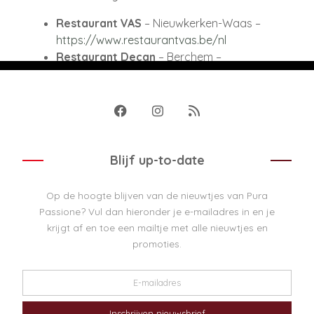
Restaurant VAS
– Nieuwkerken-Waas –
https://www.restaurantvas.be/nl
Restaurant Decan
– Berchem –
https://www.restaurantdecan.be/
Restaurant Kokovin
– Sint-Niklaas –
https://www.kokovin.be/
Blijf up-to-date
Lees meer
Op de hoogte blijven van de nieuwtjes van Pura
Passione? Vul dan hieronder je e-mailadres in en je
krijgt af en toe een mailtje met alle nieuwtjes en
promoties.