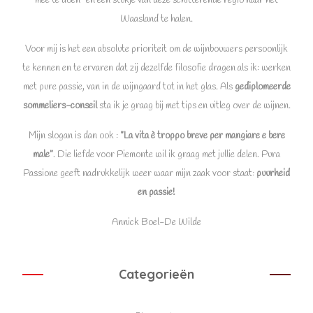
mee te doen” en een stukje van deze schitterende regio naar het
Waasland te halen.
Voor mij is het een absolute prioriteit om de wijnbouwers persoonlijk
te kennen en te ervaren dat zij dezelfde filosofie dragen als ik: werken
met pure passie, van in de wijngaard tot in het glas. Als
gediplomeerde
sommeliers-conseil
sta ik je graag bij met tips en uitleg over de wijnen.
Mijn slogan is dan ook :
”La vita è troppo breve per mangiare e bere
male”
. Die liefde voor Piemonte wil ik graag met jullie delen. Pura
Passione geeft nadrukkelijk weer waar mijn zaak voor staat:
puurheid
en passie!
Annick Boel-De Wilde
Categorieën