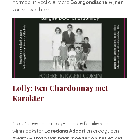
normaal in veel duurdere
Bourgondische wijnen
zou verwachten.
Lolly: Een Chardonnay met
Karakter
“Lolly” is een hommage aan de familie van
wijnmaakster
Loredana Addari
en draagt een
zwart-witfoto van haar moeder op het etiket
.