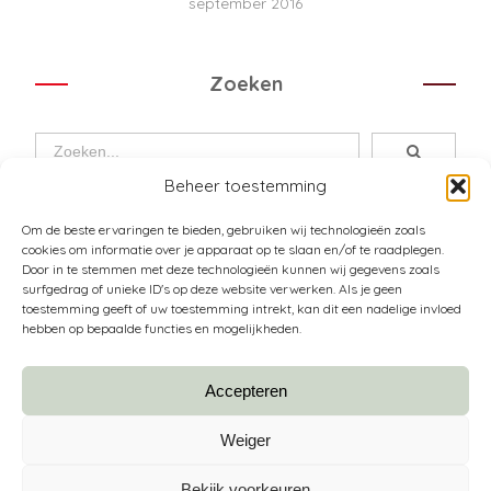
september 2016
Zoeken
Beheer toestemming
Om de beste ervaringen te bieden, gebruiken wij technologieën zoals
cookies om informatie over je apparaat op te slaan en/of te raadplegen.
Door in te stemmen met deze technologieën kunnen wij gegevens zoals
surfgedrag of unieke ID's op deze website verwerken. Als je geen
toestemming geeft of uw toestemming intrekt, kan dit een nadelige invloed
Over Pura Passione
hebben op bepaalde functies en mogelijkheden.
De huiskamerboetiek
Accepteren
Schrijf je in voor de nieuwsbrief
Weiger
Bekijk voorkeuren