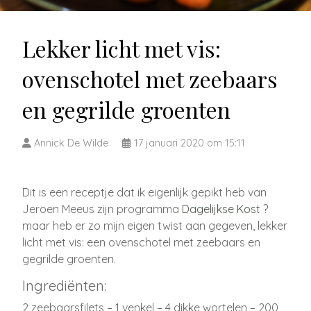
Lekker licht met vis:
ovenschotel met zeebaars
en gegrilde groenten
Annick De Wilde
17 januari 2020 om 15:11
Dit is een receptje dat ik eigenlijk gepikt heb van
Jeroen Meeus zijn programma
Dagelijkse Kost
?
maar heb er zo mijn eigen twist aan gegeven, lekker
licht met vis: een ovenschotel met zeebaars en
gegrilde groenten.
Ingrediënten:
2 zeebaarsfilets – 1 venkel – 4 dikke wortelen – 200