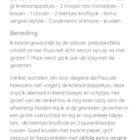
gr krielaarappeltjes – 2 trosjes mini-tomaatjes – 1
limoen – 1 citroen – 2 teentjes knoflook – extra
vergine olijfolie – Condimento al limone – kruiden
Bereiding:
Ik bestel gewoonlijk bij de visboer zeebaarsfilets
omdat ze hier thuis niet écht verzot zijn op vis met
graten ?. Maar eerst ga ik aan de slag met de
groenten.
Venkel, wortelen, (en voor diegene die Pascale
Naessens niet volgen) de krielaardappeltjes, deze
snijd ik allemaal in kleine blokjes en schijfjes. Het
groen van de venkel hou ik nog even opzij voor de
afwerking. Nadien leg ik al de gesneden groenten in
een grote ovenschaal en leg er nog enkele takjes
tijm, de teentjes knoflook en 2 laurierblaadjes
tussen. Goed kruiden met zwarte peper, grof
zeezout en besprenkelen met
olijfolie extra vergine