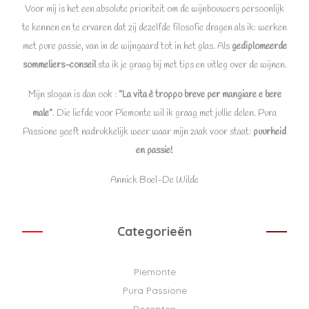
Voor mij is het een absolute prioriteit om de wijnbouwers persoonlijk
te kennen en te ervaren dat zij dezelfde filosofie dragen als ik: werken
met pure passie, van in de wijngaard tot in het glas. Als
gediplomeerde
sommeliers-conseil
sta ik je graag bij met tips en uitleg over de wijnen.
Mijn slogan is dan ook :
”La vita è troppo breve per mangiare e bere
male”
. Die liefde voor Piemonte wil ik graag met jullie delen. Pura
Passione geeft nadrukkelijk weer waar mijn zaak voor staat:
puurheid
en passie!
Annick Boel-De Wilde
Categorieën
Piemonte
Pura Passione
Recepten