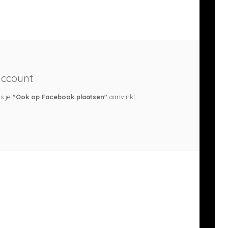
account
ls je
"Ook op Facebook plaatsen"
aanvinkt.