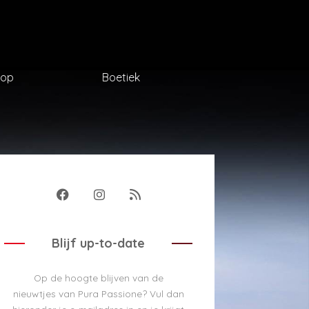
op
Boetiek
Blijf up-to-date
Op de hoogte blijven van de
nieuwtjes van Pura Passione? Vul dan