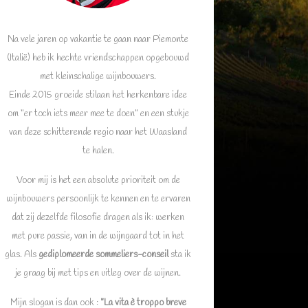
Na vele jaren op vakantie te gaan naar Piemonte
(Italië) heb ik hechte vriendschappen opgebouwd
met kleinschalige wijnbouwers.
Einde 2015 groeide stilaan het herkenbare idee
om “er toch iets meer mee te doen” en een stukje
van deze schitterende regio naar het Waasland
te halen.
Voor mij is het een absolute prioriteit om de
wijnbouwers persoonlijk te kennen en te ervaren
dat zij dezelfde filosofie dragen als ik: werken
met pure passie, van in de wijngaard tot in het
glas. Als
gediplomeerde sommeliers-conseil
sta ik
je graag bij met tips en uitleg over de wijnen.
Mijn slogan is dan ook :
”La vita è troppo breve