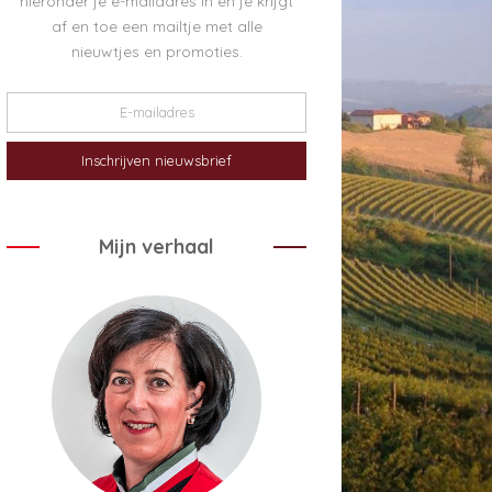
hieronder je e-mailadres in en je krijgt
af en toe een mailtje met alle
nieuwtjes en promoties.
Mijn verhaal