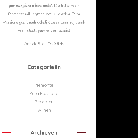
per mangiare e bere male”
. Die liefde voor
Piemonte wil ik graag met jullie delen. Pura
Passione geeft nadrukkelijk weer waar mijn zaak
voor staat:
puurheid en passie!
Annick Boel-De Wilde
Categorieën
Piemonte
Pura Passione
Recepten
Wijnen
Archieven