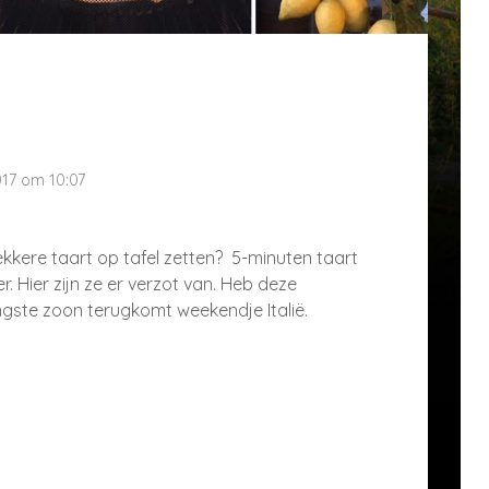
017 om 10:07
ekkere taart op tafel zetten? 5-minuten taart
r.
Hier zijn ze er verzot van. Heb deze
gste zoon terugkomt weekendje Italië.