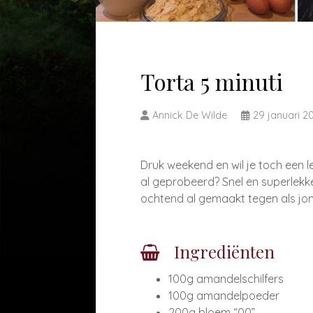
Torta 5 minuti
Annick De Wilde
29 januari 2
Druk weekend en wil je toch een l
al geprobeerd? Snel en superlekke
ochtend al gemaakt tegen als jon
Ingrediënten
100g amandelschilfers
100g amandelpoeder
200g bloem “00”