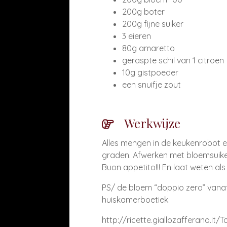
200g boter
200g fijne suiker
3 eieren
80g amaretto
geraspte schil van 1 citroen
10g gistpoeder
een snuifje zout
Werkwijze
Alles mengen in de keukenrobot e
gr
aden. Afwerken met bloemsuike
Buon appetito!!! En laat weten al
PS/ de bloem “doppio zero” vanaf 
huiskamerboetiek.
http://ricette.giallozafferano.it/T